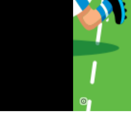
Page
Report abus
updated
U6